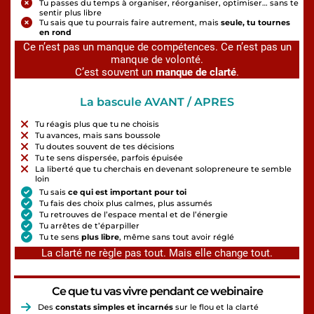
Tu passes du temps à organiser, réorganiser, optimiser… sans te
sentir plus libre
Tu sais que tu pourrais faire autrement, mais
seule, tu tournes
en rond
Ce n’est pas un manque de compétences. Ce n’est pas un
manque de volonté.
C’est souvent un
manque de clarté
.
La bascule AVANT / APRES
Tu réagis plus que tu ne choisis
Tu avances, mais sans boussole
Tu doutes souvent de tes décisions
Tu te sens dispersée, parfois épuisée
La liberté que tu cherchais en devenant solopreneure te semble
loin
Tu sais
ce qui est important pour toi
Tu fais des choix plus calmes, plus assumés
Tu retrouves de l’espace mental et de l’énergie
Tu arrêtes de t’éparpiller
Tu te sens
plus libre
, même sans tout avoir réglé
La clarté ne règle pas tout. Mais elle change tout.
Ce que tu vas vivre pendant ce webinaire
Des
constats simples et incarnés
sur le flou et la clarté