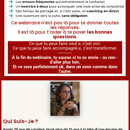
Les
erreurs fréquentes
qui entretiennent la confusion
Un
exercice à deux
pour provoquer une vraie prise de conscience
Des temps de partage et, si c’est juste, un
coaching en direct
Une ouverture vers la suite,
sans obligation
Ce webinaire n’est pas là pour te donner toutes
les réponses.
Il est là pour t’aider à te poser
les bonnes
questions
.
Ce que tu peux faire seul.e, c’est voir.
Ce que tu peux faire accompagné.e, c’est transformer.
------------
À la fin du webinaire, tu sauras si tu as envie - ou non -
d’aller plus loin.
Et ce sera parfaitement ok, dans un sens comme dans
l’autre.
Qui Suis-Je ?
Après 25 ans de carrière, dont plus de 15 ans à la tête d’une équipe de