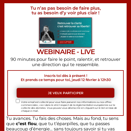
Tu n’as pas besoin de faire plus,
tu as besoin d’y voir plus clair !
WEBINAIRE - LIVE
90 minutes pour faire le point, ralentir, et retrouver
une direction qui te ressemble.
Inscris toi dès à présent !
Et prends ce temps pour toi, jeudi 12 février à 12h30
JE VEUX PARTICIPER
Votre email est collecté pour vous faire parvenir nos informations ou nos offres
commerciales ; ceci dans le strict respect de la réglementation européenne sur la
collecte des données.
Vous pouvez vous désinscrire en cliquant sur le lien en bas de
chaque e-mail..
Tu avances. Tu fais des choses. Mais au fond, tu sens
que
c’est flou
, que tu t’éparpilles, que tu passes
beaucoup d’énergie… sans toujours savoir si tu vas