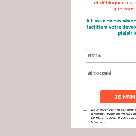
et débloquerons les
que vous 
A l'issue de ces séan
facilitera votre déve
plaisir
En m'inscrivant, je consens
d'Agnès Forster de AnYes.coa
communiquées ni vendues à un
moment !