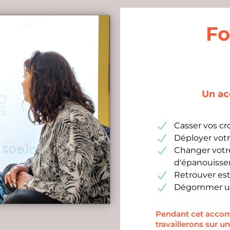
Fo
Un a
Casser vos cr
Déployer votr
Changer votr
d'épanouiss
Retrouver es
Dégommer un
Pendant cet accom
travaillerons sur u